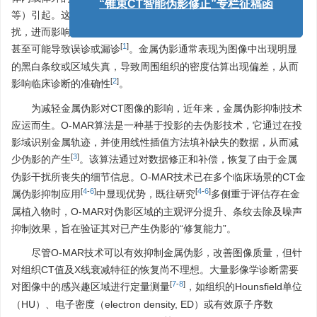
“锥束CT智能伪影修正”专栏征稿函
等）引起。这些金属物质会在图像上产生各种非真实的阴影或干
扰，进而影响诊断过程，干扰临床医师对感兴趣区域组织的评估，
[
1
]
甚至可能导致误诊或漏诊
。金属伪影通常表现为图像中出现明显
的黑白条纹或区域失真，导致周围组织的密度估算出现偏差，从而
[
2
]
影响临床诊断的准确性
。
为减轻金属伪影对CT图像的影响，近年来，金属伪影抑制技术
应运而生。O-MAR算法是一种基于投影的去伪影技术，它通过在投
影域识别金属轨迹，并使用线性插值方法填补缺失的数据，从而减
[
3
]
少伪影的产生
。该算法通过对数据修正和补偿，恢复了由于金属
伪影干扰所丧失的细节信息。O-MAR技术已在多个临床场景的CT金
[
4
-
6
]
[
4
-
6
]
属伪影抑制应用
中显现优势，既往研究
多侧重于评估存在金
属植入物时，O-MAR对伪影区域的主观评分提升、条纹去除及噪声
抑制效果，旨在验证其对已产生伪影的“修复能力”。
尽管O-MAR技术可以有效抑制金属伪影，改善图像质量，但针
对组织CT值及X线衰减特征的恢复尚不理想。大量影像学诊断需要
[
7
-
8
]
对图像中的感兴趣区域进行定量测量
，如组织的Hounsfield单位
（HU）、电子密度（electron density, ED）或有效原子序数