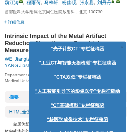
,
魏江涛
,
程雨荷
,
马梓轩
,
杨佳硕
,
张永县
,
刘丹丹
首都医科大学附属北京同仁医院放射科，北京 100730
详细信息
Intrinsic Impact of the Metal Artifact
Reduction Algorithm on Quantitative
Measurement in Spectral CT
x
“光子计数CT”专栏征稿函
WEI Jiangtao
,
CHENG Yuhe
,
MA Zixuan
,
,
YANG Jiashuo
,
ZHANG Yongxian
,
LIU Dandan
“工业CT与智能无损检测”专栏征稿函
Department of Radiology, Beijing Tongren Hospital, Capital
Medical University, Beijing 100730, China
“CTA双低”专栏征稿函
“人工智能引导下的影像医学”专栏征稿函
摘要
“CT基础模型”专栏征稿函
HTML全文
“核医学成像技术”专栏征稿函
金属伪影是计算机断层扫描（CT）成像中的常见问题，通常由
体内或体外的金属物质（如人工关节、牙科填充物或心脏起搏器