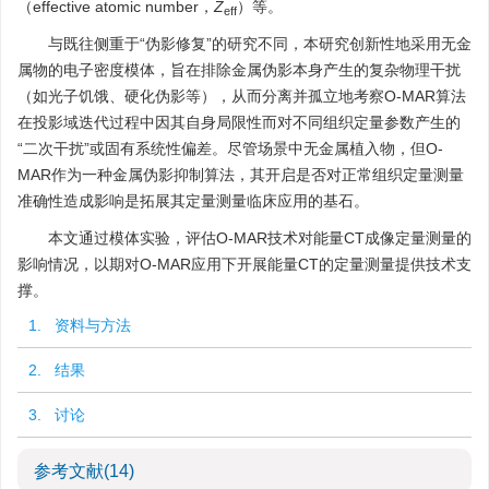
（effective atomic number，
Z
）等。
eff
与既往侧重于“伪影修复”的研究不同，本研究创新性地采用无金
属物的电子密度模体，旨在排除金属伪影本身产生的复杂物理干扰
（如光子饥饿、硬化伪影等），从而分离并孤立地考察O-MAR算法
在投影域迭代过程中因其自身局限性而对不同组织定量参数产生的
“二次干扰”或固有系统性偏差。尽管场景中无金属植入物，但O-
MAR作为一种金属伪影抑制算法，其开启是否对正常组织定量测量
准确性造成影响是拓展其定量测量临床应用的基石。
本文通过模体实验，评估O-MAR技术对能量CT成像定量测量的
影响情况，以期对O-MAR应用下开展能量CT的定量测量提供技术支
撑。
1. 资料与方法
2. 结果
3. 讨论
参考文献
(14)