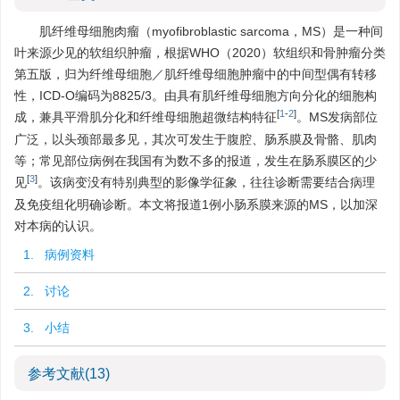
肌纤维母细胞肉瘤（myofibroblastic sarcoma，MS）是一种间
叶来源少见的软组织肿瘤，根据WHO（2020）软组织和骨肿瘤分类
第五版，归为纤维母细胞／肌纤维母细胞肿瘤中的中间型偶有转移
性，ICD-O编码为
8825
/3。由具有肌纤维母细胞方向分化的细胞构
[
1
-
2
]
成，兼具平滑肌分化和纤维母细胞超微结构特征
。MS发病部位
广泛，以头颈部最多见，其次可发生于腹腔、肠系膜及骨骼、肌肉
等；常见部位病例在我国有为数不多的报道，发生在肠系膜区的少
[
3
]
见
。该病变没有特别典型的影像学征象，往往诊断需要结合病理
及免疫组化明确诊断。本文将报道1例小肠系膜来源的MS，以加深
对本病的认识。
1. 病例资料
2. 讨论
3. 小结
参考文献
(13)