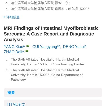
a.
哈尔滨医科大学附属第六医院 影像中心；
b.
哈尔滨医科大学附属第六医院 病理科，哈尔滨150023
详细信息
MRI Findings of Intestinal Myofibroblastic
Sarcoma: A Case Report and Diagnostic
Analysis
a
,
b
a
YANG Xiao
,
CUI Yangyangᵇ
,
DENG Yuhui
,
a
,
ZHAO Deli
a.
The Sixth Affiliated Hospital of Harbin Medical
University, Harbin 150023, China Imaging Center
b.
The Sixth Affiliated Hospital of Harbin Medical
University, Harbin 150023, China Department of
Pathology
摘要
HTML全文