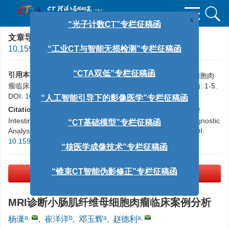
x
“光子计数CT”专栏征稿函
文章导航
>
CT理论与应用研究
> 一校 > DOI:
“工业CT与智能无损检测”专栏征稿函
10.15953/j.ctta.2026.018
“CTA双低”专栏征稿函
引用本文:
杨潇, 崔洋洋, 邓玉辉, 等. MRI诊断小肠肌纤维母细胞肉
瘤临床案例分析[J]. CT理论与应用研究（中英文）, xxxx, x(x): 1-5.
“人工智能引导下的影像医学”专栏征稿函
DOI:
10.15953/j.ctta.2026.018
.
Citation:
YANG X, CUI Y, DENG Y H, et al. MRI Findings of
“CT基础模型”专栏征稿函
Intestinal Myofibroblastic Sarcoma: A Case Report and Diagnostic
Analysis[J]. CT Theory and Applications, xxxx, x(x): 1-5. DOI:
10.15953/j.ctta.2026.018
. (in Chinese).
“核医学成像技术”专栏征稿函
“锥束CT智能伪影修正”专栏征稿函
PDF下载
(1878 KB)
MRI诊断小肠肌纤维母细胞肉瘤临床案例分析
a
,
b
a
a
,
杨潇
,
崔洋洋
,
邓玉辉
,
赵德利