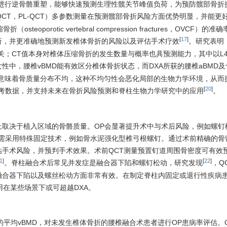
据进行逆骨骼重塑，能够快速预测生理性髋关节峰值负荷，为预防髋部骨折
ess QCT，PL-QCT）多参数测量在预测髋部骨折风险方面优势明显，并能
orotic vertebral compression fractures，OVCF）的
[
17
]
折，并更准确地预测新发椎体骨折的风险以及评估手术疗效
。研究表明
关；CT值本身对椎体压缩骨折的发生数量与概率也具预测能力，其中以L4
性中，腰椎vBMD能有效区分椎体骨折状态，而DXA所获的腰椎aBMD
能意味着骨质量分布不均，这种不均匀性会恶化局部的生物力学环境，从而
[
20
]
参考数据，并支持未来在骨折风险预测和脊柱生物力学研究中的应用
。
上取决于植入区域的骨骼质量。OP会显著提升术中与术后风险，例如螺钉
常需采用特殊固定技术，例如骨水泥强化型椎弓根螺钉。通过术前精确的骨
手术风险，并预判手术效果。术前QCT测量预置钉道周围骨密度可有效
1
]
[
22
]
。脊柱融合术后常见并发症是融合器下陷和螺钉松动，研究发现
，Q
融合器下陷以及螺丝松动方面非常有效。在制定脊柱内固定或退行性疾病
用在某些场景下或可超越DXA。
体的平均vBMD，对未发生椎体骨折的腰椎融合术患者进行OP患病率评估。