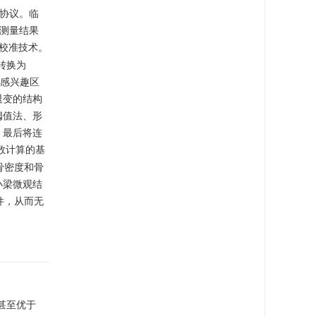
描协议。临
D测量结果
校准技术。
转换为
义感兴趣区
退变的结构
阈值法、形
。最后将连
数计算的基
骨密度和骨
小梁微观结
件，从而无
甚至优于