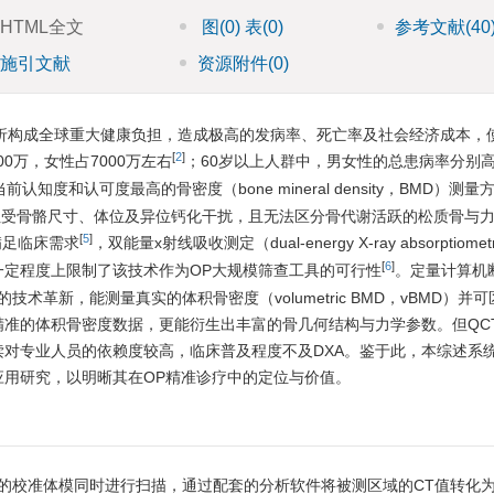
HTML全文
图
(0)
表
(0)
参考文献
(40
施引文献
资源附件
(0)
的脆性骨折构成全球重大健康负担，造成极高的发病率、死亡率及社会经济成本
[
2
]
00
万，女性占
7000
万左右
；60岁以上人群中，男女性的总患病率分别
度和认可度最高的骨密度（bone mineral density，BMD）测量
便捷，但受骨骼尺寸、体位及异位钙化干扰，且无法区分骨代谢活跃的松质骨与
[
5
]
满足临床需求
，双能量x射线吸收测定（dual-energy X-ray absorptiome
[
6
]
定程度上限制了该技术作为OP大规模筛查工具的可行性
。定量计算机
T）作为重要的技术革新，能测量真实的体积骨密度（volumetric BMD，vBMD）
准的体积骨密度数据，更能衍生出丰富的骨几何结构与力学参数。但QC
对专业人员的依赖度较高，临床普及程度不及DXA。鉴于此，本综述系统
用研究，以明晰其在OP精准诊疗中的定位与价值。
度的校准体模同时进行扫描，通过配套的分析软件将被测区域的CT值转化