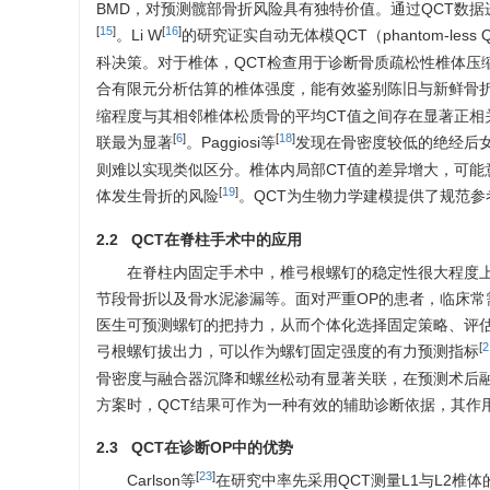
BMD，对预测髋部骨折风险具有独特价值。通过QCT数
[
15
]
[
16
]
。Li W
的研究证实自动无体模QCT（phantom-l
科决策。对于椎体，QCT检查用于诊断骨质疏松性椎体压缩骨折（osteop
合有限元分析估算的椎体强度，能有效鉴别陈旧与新鲜骨
缩程度与其相邻椎体松质骨的平均CT值之间存在显著正相
[
6
]
[
18
]
联最为显著
。Paggiosi等
发现在骨密度较低的绝经后女
则难以实现类似区分。椎体内局部CT值的差异增大，可
[
19
]
体发生骨折的风险
。QCT为生物力学建模提供了规范
2.2 QCT在脊柱手术中的应用
在脊柱内固定手术中，椎弓根螺钉的稳定性很大程度
节段骨折以及骨水泥渗漏等。面对严重OP的患者，临床
医生可预测螺钉的把持力，从而个体化选择固定策略、评估
[
2
弓根螺钉拔出力，可以作为螺钉固定强度的有力预测指标
骨密度与融合器沉降和螺丝松动有显著关联，在预测术后
方案时，QCT结果可作为一种有效的辅助诊断依据，其作
2.3 QCT在诊断OP中的优势
[
23
]
Carlson等
在研究中率先采用QCT测量L1与L2椎