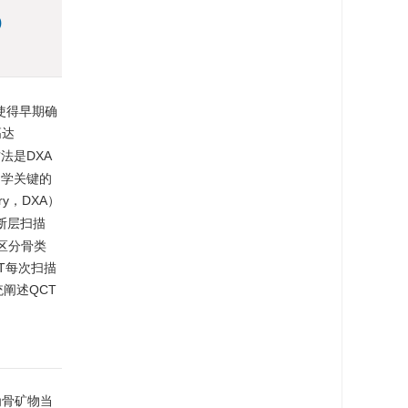
)
，使得早期确
高达
方法是DXA
力学关键的
try，DXA）
断层扫描
并可区分骨类
T每次扫描
阐述QCT
为骨矿物当