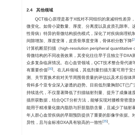
2.4 其他领域
QCT核心原理是基于X线对不同组织的衰减特性差异
微变化。如骨小梁数量、厚度、分离度以及皮质孔隙率。
性骨病）特异的骨微结构损伤模式，深化了对疾病病理机制
[
2
间隙增加、厚度变薄，皮质骨厚度变薄，骨体积分数下降
计算机断层扫描（high-resolution peripheral quant
骨微结构的不同改善效果，其变化往往早于且独立于DXA
众多复杂临床情况。在心血管领域，QCT技术整合骨代谢
[
30
]
有重要价值
。在儿科领域，其低剂量扫描方案可用于安
测、关节置换术前对关节周围骨质量的评估以及术后假体
骨科多个亚专业深入渗透的趋势。目前低剂量胸部CT已广
持续迭代，不仅显著降低了扫描辐射剂量、提升了成像速度
描所获数据，结合QCT分析方法，能够实现对腰椎骨密度
能用于精准量化腹内脂肪与肝脏脂肪含量，且减少了辐射
年人群心血管疾病的早期预防提供了重要的影像学依据。对
[
35
]
异性，且与金标准DXA具有较高的一致性
。