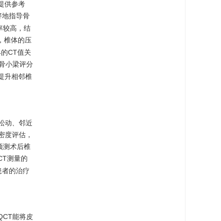
提供参考
更好地指导骨
准确率较高，结
，椎体的压
的CT值关
及骨小梁评分
提升相邻椎
松动、邻近
密度评估，
预测术后椎
CT测量的
患者的治疗
QCT能将皮