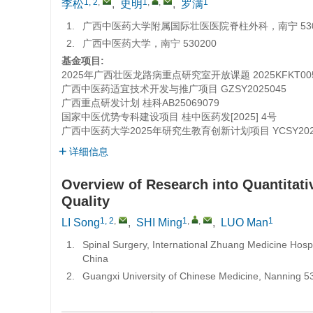
1, 2
,
1
,
,
1
李松
,
史明
,
罗满
1.
广西中医药大学附属国际壮医医院脊柱外科，南宁 530
2.
广西中医药大学，南宁 530200
基金项目:
2025年广西壮医龙路病重点研究室开放课题
2025KFKT00
广西中医药适宜技术开发与推广项目
GZSY2025045
广西重点研发计划
桂科AB25069079
国家中医优势专科建设项目
桂中医药发[2025] 4号
广西中医药大学2025年研究生教育创新计划项目
YCSY20
详细信息
Overview of Research into Quantitat
Quality
1, 2
,
1
,
,
1
LI Song
,
SHI Ming
,
LUO Man
1.
Spinal Surgery, International Zhuang Medicine Hospi
China
2.
Guangxi University of Chinese Medicine, Nanning 5