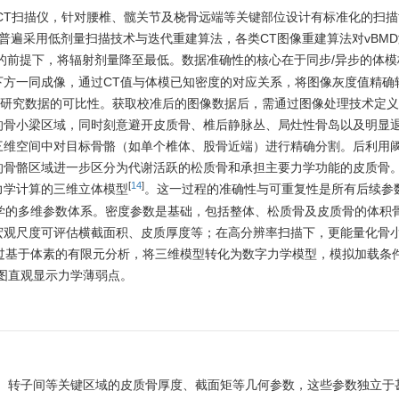
QCT扫描仪，针对腰椎、髋关节及桡骨远端等关键部位设计有标准化的扫
普遍采用低剂量扫描技术与迭代重建算法，各类CT图像重建算法对vBM
的前提下，将辐射剂量降至最低。数据准确性的核心在于同步/异步的体模
下方一同成像，通过CT值与体模已知密度的对应关系，将图像灰度值精确
间研究数据的可比性。获取校准后的图像数据后，需通过图像处理技术定
的骨小梁区域，同时刻意避开皮质骨、椎后静脉丛、局灶性骨岛以及明显
三维空间中对目标骨骼（如单个椎体、股骨近端）进行精确分割。后利用
的骨骼区域进一步区分为代谢活跃的松质骨和承担主要力学功能的皮质骨
[
14
]
力学计算的三维立体模型
。这一过程的准确性与可重复性是所有后续参
学的多维参数体系。密度参数是基础，包括整体、松质骨及皮质骨的体积
宏观尺度可评估横截面积、皮质厚度等；在高分辨率扫描下，更能量化骨
过基于体素的有限元分析，将三维模型转化为数字力学模型，模拟加载条
图直观显示力学薄弱点。
颈、转子间等关键区域的皮质骨厚度、截面矩等几何参数，这些参数独立于