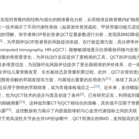
，实现对骨骼内部结构与成分的精准量化分析，从而精准反映骨骼内矿物
这一技术揭示了不同代谢性骨病（如原发性骨质疏松、甲状旁腺功能亢进
的理解。有学者将OP骨折患者QCT定量参数进行分析，发现其BMD降
9
]
，为早期评估OP患者骨折风险提供依据。在疗效监测方面，高分辨率
itative computed tomography, HR-pQCT）能够敏感地显示抗骨吸收药物
测量的骨密度变化，为评估治疗反应提供了更精准的工具。QCT的评估能
等多维度信息，为冠脉钙化风险评估提供了更全面精准的评价体系，在一
全评估儿童骨骼发育、生长板状态及骨量积累过程。此外，QCT在骨折愈
[
31
]
周围骨溶解的早期发现等方面，均展现出重要的应用潜力
，体现了其从
[
32
]
泛应用于肺癌的早期筛查，成为常规体检项目之一
。近年来，多排螺旋
[
3
]
，也为QCT技术的进步与普及创造了条件
。已有研究证实，利用低剂量
[
33
]
的精确测量
。这种低剂量CT与QCT相结合的策略，其价值不仅限于骨
[
34
]
暴露
。这些数据有力揭示了内脏脂肪堆积与心血管代谢指标之间的关联
于类风湿性关节炎合并OP的诊断中，QCT所测出的BMD，发挥较高的