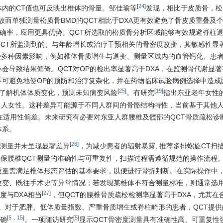
[
24
]
内的CT值也可反映出椎体的骨量。邹佳瑜等
发现，相比于皮质骨，松
而单独测量松质骨BMD的QCT相比于DXA更有效避免了骨皮质重叠及
准确率，应用更具优势。QCT所选取的松质骨分析区域能够有效规避脊柱
CT所监测到的、与年龄增长或治疗干预相关的骨密度改变，其敏感性显著
受多种因素影响，例如椎体骨质增生与退变、测量区域内的血管钙化、患
会导致结果偏倚。QCT对OP的检出率显著高于DXA，在监测骨代谢显
不可避免地使OP的预防和治疗复杂化，并在药物临床试验病例选择中造成
[
25
]
[
19
]
可了解机体体质变化，预测未知病变风险
。有研究
指出东亚老年女性
年白人女性。这种差异可能源于不同人群间的骨骼结构特性，当前基于其他
在适用性偏差。未来研究有必要对东亚人群腰椎及髋部的QCT骨质疏松诊
体系。
[
26
]
T测量并未呈现显著差异
，为减少患者的辐射暴露, 推荐多排螺旋CT扫描T
确保腰椎QCT测量的准确性与可重复性，扫描过程需遵循规范的操作流程
质量需满足椎体形态评估的基本要求，以便进行骨折判断。在实际操作中
改变、既往手术史等异常情况；若发现某椎体不符合测量标准，则通常选
[
27
]
度与DXA相当
，但QCT的腰椎骨质疏松检测率显著高于DXA，尤其在
。对于肥胖、低体质量指数、严重骨质增生或脊柱畸形的患者，QCT提供
[
5
，
15
]
[
5
]
准确
。一项随访研究
显示QCT骨密度测量具有准确性高、可重复性