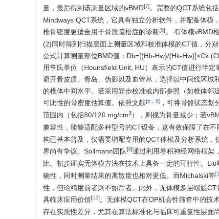
[
7
]
量，最后得到该测量区域的vBMD
。完整的QCT系统包括
Mindways QCT系统，它具有独立分析软件，并配备
[
5
]
椎骨密度更适合用于骨质疏松症的诊断
。 有体模vBM
(2)同时得到扫描层面上测量区域和校准体模的CT值，分别设为H
公式计算测量部位BMD值：Db=[(Hb-Hw)/(Hk-Hw)
用亨氏单位（Hounsfield Unit, HU）表示的CT值进行
避开骨皮质、骨岛、伪影以及血管丛，选择以中间线区域
的椎体中间水平。若采用异步校准或内部参照（如椎体邻
[
5
，
8
]
可比性的骨密度估算值。依照文献
，可将骨骼状态划分为
3
范围内（包括80/120 mg/cm
），则视为骨量减少；若vBMD＞
兼容性，能够适配多种型号的CT设备，这有效保障了在不
构已基本普及，仅需要增配专用的QCT体模及分析系统，
[
9
]
界尚有争议。Sollmann团队
通过利用卷积神经网络框架，
比。初步证实无体模方法在技术上具备一定的可行性。Liu
[
确性，同时测量结果的离散度也相对更低。而Michalski等
性，但论精度前者则不如后者。此外，无体模多层螺旋CT
[
12
]
具临床应用价值
。无体模QCT在OP机会性筛查中的
存在实质性差异，尤其在算法标准化与临床可重复性层面