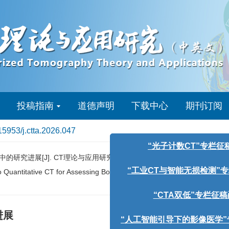
投稿指南
道德声明
下载中心
期刊订阅
“光子计数CT”专栏征稿函
15953/j.ctta.2026.047
“工业CT与智能无损检测”专栏征稿函
进展[J]. CT理论与应用研究（中英文）, xxxx, x(x): 1-8. DOI:
10
“CTA双低”专栏征稿函
Quantitative CT for Assessing Bone Mineral Density and Bone Quality[J
“人工智能引导下的影像医学”专栏征稿
“CT基础模型”专栏征稿函
进展