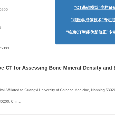
“核医学成像技术”专栏征稿函
200
“锥束CT智能伪影修正”专栏征稿函
5
25089
ive CT for Assessing Bone Mineral Density and
tal Affiliated to Guangxi University of Chinese Medicine, Nanning 5302
30200, China