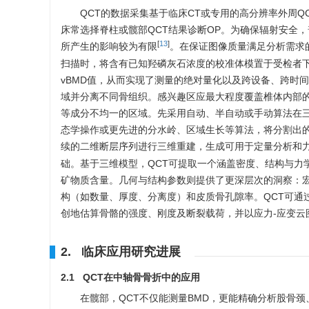
QCT的数据采集基于临床CT或专用的高分辨率外周
床常选择脊柱或髋部QCT结果诊断OP。为确保辐射安全，
[
13
]
所产生的影响较为有限
。在保证图像质量满足分析需求
扫描时，将含有已知羟磷灰石浓度的校准体模置于受检者
vBMD值，从而实现了测量的绝对量化以及跨设备、跨时
域并分离不同骨组织。感兴趣区应最大程度覆盖椎体内部
等成分不均一的区域。先采用自动、半自动或手动算法在
态学操作或更先进的分水岭、区域生长等算法，将分割出
续的二维断层序列进行三维重建，生成可用于定量分析和
础。基于三维模型，QCT可提取一个涵盖密度、结构与力
矿物质含量。几何与结构参数则提供了更深层次的洞察：
构（如数量、厚度、分离度）和皮质骨孔隙率。QCT可通
创地估算骨骼的强度、刚度及断裂载荷，并以应力-应变云
2. 临床应用研究进展
2.1 QCT在中轴骨骨折中的应用
在髋部，QCT不仅能测量BMD，更能精确分析股骨