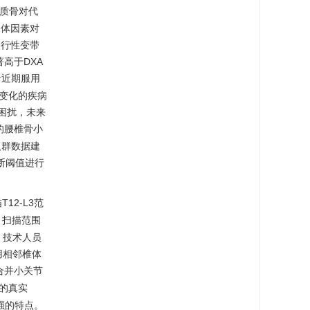
质骨对代
个体因素对
退行性变带
高于DXA
者近期服用
著变化的疾病
困扰，未来
的腰椎骨小
人群数据建
断阈值进行
12-L3范
。扫描范围
，技术人员
用相邻椎体
合并小关节
的真实
强的特点。