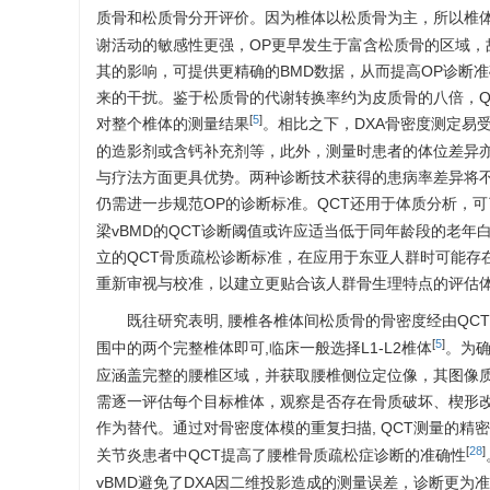
质骨和松质骨分开评价。因为椎体以松质骨为主，所以椎体
谢活动的敏感性更强，OP更早发生于富含松质骨的区域，故
其的影响，可提供更精确的BMD数据，从而提高OP诊断
来的干扰。鉴于松质骨的代谢转换率约为皮质骨的八倍，Q
[
5
]
对整个椎体的测量结果
。相比之下，DXA骨密度测定易
的造影剂或含钙补充剂等，此外，测量时患者的体位差异亦
与疗法方面更具优势。两种诊断技术获得的患病率差异将
仍需进一步规范OP的诊断标准。QCT还用于体质分析，
梁vBMD的QCT诊断阈值或许应适当低于同年龄段的老
立的QCT骨质疏松诊断标准，在应用于东亚人群时可能存
重新审视与校准，以建立更贴合该人群骨生理特点的评估
既往研究表明, 腰椎各椎体间松质骨的骨密度经由QC
[
5
]
围中的两个完整椎体即可,临床一般选择L1-L2椎体
。为
应涵盖完整的腰椎区域，并获取腰椎侧位定位像，其图像
需逐一评估每个目标椎体，观察是否存在骨质破坏、楔形
作为替代。通过对骨密度体模的重复扫描, QCT测量的精密
[
28
]
关节炎患者中QCT提高了腰椎骨质疏松症诊断的准确性
vBMD避免了DXA因二维投影造成的测量误差，诊断更为