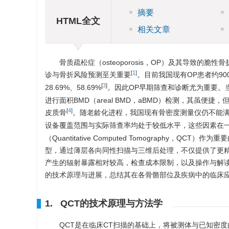
摘要
HTML全文
相关文章
骨质疏松症（osteoporosis，OP）及其导致
[
1
]
诊与骨折风险预测至关重要
。目前我国现有OP患者约
90
[
3
]
28.69%、58.69%
。因此OP早期筛查和诊断尤为重要。当前认知
进行面积BMD（areal BMD，aBMD）检测，其虽
[
4
]
皮质骨
。随老龄化进程，我国现有骨密度测量仪仍不能
设备覆盖范围与实际筛查率均处于较低水平，这些因素在一
（Quantitative Computed Tomography，QC
型，通过薄层各向同性扫描与三维后处理，不仅提供了更精
产生的辐射暴露相对较高，检查成本限制，以及操作与解读
的技术原理与进展，总结其在各骨骼部位及疾病中的临床应
1. QCT的技术原理与方法学
QCT是在临床CT扫描的基础上，将被测体与已知密