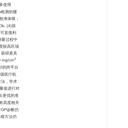
床多使用
A检测的腰
石校准体模；
 (4)按
估亦可直接利
，测量过程中
度较高区域
，获得更具
3
mg/cm
好的跨平台
各级医疗机
方法，学术
测量值进行对
现出更优的准
T有高度相关
OP诊断仍
体模方法仍