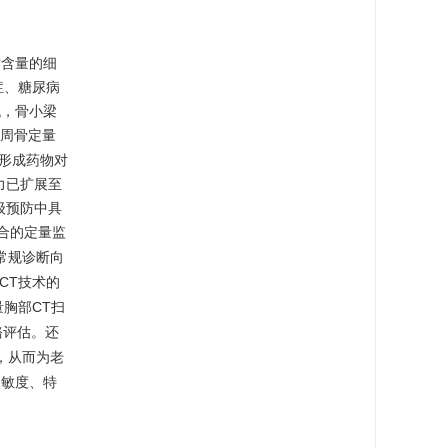
质含量的细
症、糖尿病
低，骨小梁
外周骨定量
与促骨形成药物对
力已扩展至
级预防中具
合的定量监
常规诊断向
CT技术的
胸部CT扫
骼评估。还
，从而为老
灵敏度、特