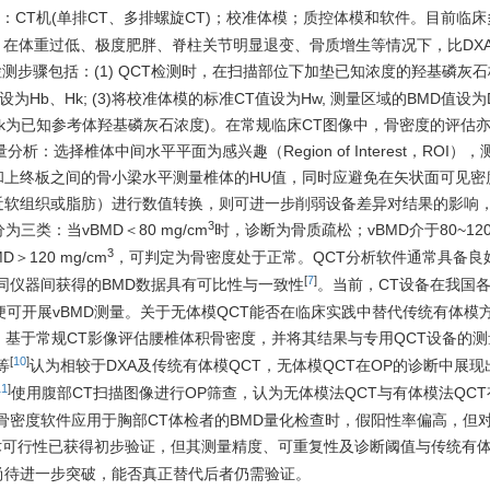
：CT机(单排CT、多排螺旋CT)；校准体模；质控体模和软件。目前临
体模，在体重过低、极度肥胖、脊柱关节明显退变、骨质增生等情况下，比DX
D检测步骤包括：(1) QCT检测时，在扫描部位下加垫已知浓度的羟基磷灰
b、Hk; (3)将校准体模的标准CT值设为Hw, 测量区域的BMD值设为Db;
]×Ck (Ck为已知参考体羟基磷灰石浓度)。在常规临床CT图像中，骨密度的评
半定量分析：选择椎体中间水平平面为感兴趣（Region of Interest，ROI）
和上终板之间的骨小梁水平测量椎体的HU值，同时应避免在矢状面可见密
近软组织或脂肪）进行数值转换，则可进一步削弱设备差异对结果的影响
3
三类：当vBMD＜80 mg/cm
时，诊断为骨质疏松；vBMD介于80~120 
3
120 mg/cm
，可判定为骨密度处于正常。QCT分析软件通常具备良
[
7
]
同仪器间获得的BMD数据具有可比性与一致性
。当前，CT设备在我国
便可开展vBMD测量。关于无体模QCT能否在临床实践中替代传统有体模
基于常规CT影像评估腰椎体积骨密度，并将其结果与专用QCT设备的
[
10
]
等
认为相较于DXA及传统有体模QCT，无体模QCT在OP的诊断中展
11
]
使用腹部CT扫描图像进行OP筛查，认为无体模法QCT与有体模法QC
骨密度软件应用于胸部CT体检者的BMD量化检查时，假阳性率偏高，但对
技术可行性已获得初步验证，但其测量精度、可重复性及诊断阈值与传统有
尚待进一步突破，能否真正替代后者仍需验证。