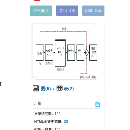
手机阅读
导出引用
XML下载
T
图(6)
/
表(2)
计量
文章访问数:
120
HTML全文浏览量:
29
PDF下载量:
144