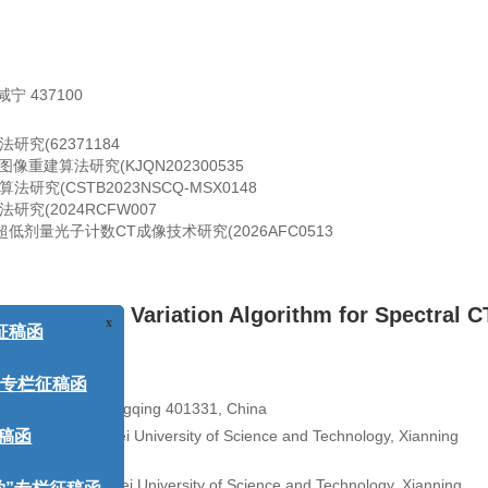
 437100
究(62371184
重建算法研究(KJQN202300535
究(CSTB2023NSCQ-MSX0148
究(2024RCFW007
剂量光子计数CT成像技术研究(2026AFC0513
listic Total Variation Algorithm for Spectral C
x
稿函
2, 3
,
,
ei
专栏征稿函
l University, Chongqing 401331, China
cal College, Hubei University of Science and Technology, Xianning
函
igent Control, Hubei University of Science and Technology, Xianning