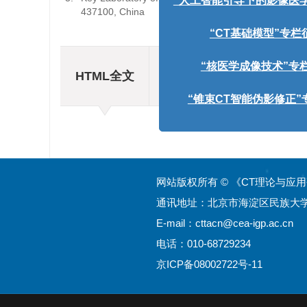
437100, China
“人工智能引导下的影像医学
“CT基础模型”专栏征
摘要
HTML全文
“核医学成像技术”专栏
相关文章
“锥束CT智能伪影修正”专
网站版权所有 © 《CT理论与应
通讯地址：北京市海淀区民族大学南
E-mail：
cttacn@cea-igp.ac.cn
电话：010-68729234
京ICP备08002722号-11