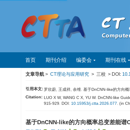
首页
期刊介绍
编委会
期刊在线
文章导航
>
CT理论与应用研究
> 三校 > DOI:
10.
引用本文:
罗欣蔚, 王成祥, 余维. 基于DnCNN-like的方向概率
Citation:
LUO X W, WANG C X, YU W. DnCNN-like Guided Di
915-929. DOI:
10.15953/j.ctta.2026.077
. (in C
基于DnCNN-like的方向概率总变差能谱