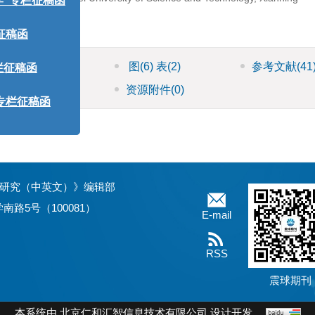
”专栏征稿函
稿函
HTML全文
图
(6)
表
(2)
参考文献
(41
征稿函
施引文献
资源附件
(0)
栏征稿函
用研究（中英文）》编辑部
路5号（100081）
E-mail
RSS
震球期刊
本系统由
北京仁和汇智信息技术有限公司
设计开发