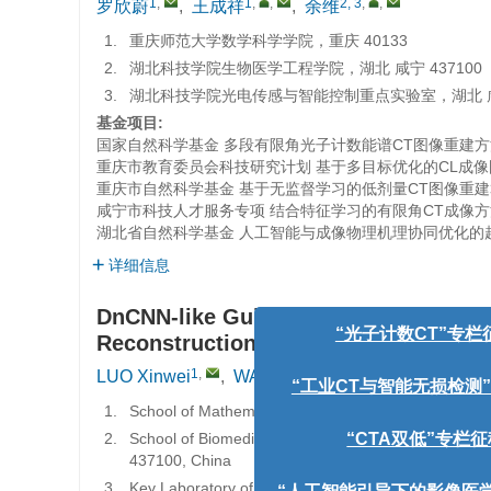
1
,
1
,
,
2, 3
,
,
罗欣蔚
,
王成祥
,
余维
1.
重庆师范大学数学科学学院，重庆 40133
2.
湖北科技学院生物医学工程学院，湖北 咸宁 437100
3.
湖北科技学院光电传感与智能控制重点实验室，湖北 咸宁
基金项目:
国家自然科学基金
多段有限角光子计数能谱CT图像重建方法研
重庆市教育委员会科技研究计划
基于多目标优化的CL成像图像
重庆市自然科学基金
基于无监督学习的低剂量CT图像重建算法研
咸宁市科技人才服务专项
结合特征学习的有限角CT成像方法研
湖北省自然科学基金
人工智能与成像物理机理协同优化的超低
详细信息
DnCNN-like Guided Directional Probabi
Reconstruction
“光子计数CT”专栏征
1
,
1
,
,
LUO Xinwei
,
WANG Chengxiang
,
YU W
“工业CT与智能无损检测”
1.
School of Mathematical Sciences, Chongqing Norma
2.
School of Biomedical Engineering and Imaging, Medi
437100, China
“CTA双低”专栏征稿
3.
Key Laboratory of Optoelectronic Sensing and Intell