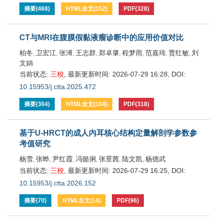
摘要
(
468
)
HTML全文
(
152
)
PDF
(
328
)
CT与MRI在腹膜假黏液瘤诊断中的应用价值对比
柏冬
卫宏江
张溥
王志群
郑卓肇
程梦雨
范嘉玮
贾红敏
刘
,
,
,
,
,
,
,
,
文娟
当前状态:
三校
,
最新更新时间:
2026-07-29 16:28
,
DOI:
10.15953/j.ctta.2025.472
摘要
(
304
)
HTML全文
(
104
)
PDF
(
318
)
基于U-HRCT的成人内耳核心结构定量解剖学参数参
考值研究
杨雪
张晔
尹红霞
冯懿俐
张景茜
陆文凯
杨德武
,
,
,
,
,
,
当前状态:
三校
,
最新更新时间:
2026-07-29 16:25
,
DOI:
10.15953/j.ctta.2026.152
摘要
(
70
)
HTML全文
(
14
)
PDF
(
96
)