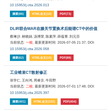
10.15953/j.ctta.2026.013
摘要
(
86
)
HTML全文
(
10
)
PDF
(
73
)
DLIR联合MAR在膝关节置换术后能谱CT中的价值
蔡琳沙
林晓娟
汤博荣
陈素萍
薛蕴菁
刘元芬
,
,
,
,
,
当前状态:
一校
,
最新更新时间:
2026-07-05 21:37
,
DOI:
10.15953/j.ctta.2026.058
摘要
(
62
)
HTML全文
(
10
)
PDF
(
89
)
工业锥束CT散射修正
张学仁
王向鸿
周睿京
牛田野
,
,
,
当前状态:
二校
,
最新更新时间:
2026-07-01 17:48
,
DOI:
10.15953/j.ctta.2025.397
摘要
(
401
)
HTML全文
(
102
)
PDF
(
404
)