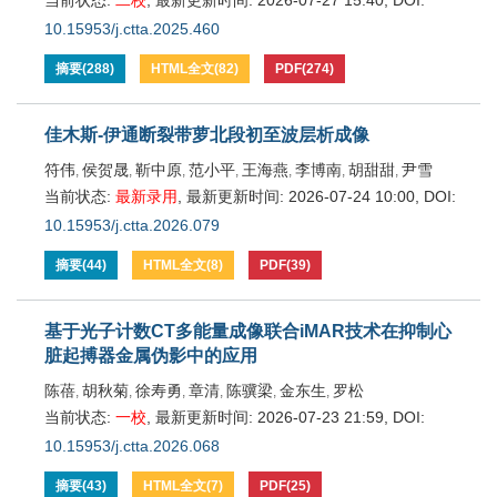
当前状态:
二校
,
最新更新时间:
2026-07-27 15:40
,
DOI:
10.15953/j.ctta.2025.460
摘要
(
288
)
HTML全文
(
82
)
PDF
(
274
)
佳木斯-伊通断裂带萝北段初至波层析成像
符伟
侯贺晟
靳中原
范小平
王海燕
李博南
胡甜甜
尹雪
,
,
,
,
,
,
,
当前状态:
最新录用
,
最新更新时间:
2026-07-24 10:00
,
DOI:
10.15953/j.ctta.2026.079
摘要
(
44
)
HTML全文
(
8
)
PDF
(
39
)
基于光子计数CT多能量成像联合iMAR技术在抑制心
脏起搏器金属伪影中的应用
陈蓓
胡秋菊
徐寿勇
章清
陈骥梁
金东生
罗松
,
,
,
,
,
,
当前状态:
一校
,
最新更新时间:
2026-07-23 21:59
,
DOI:
10.15953/j.ctta.2026.068
摘要
(
43
)
HTML全文
(
7
)
PDF
(
25
)