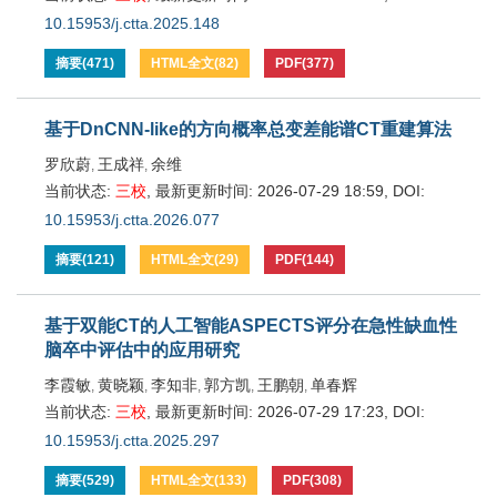
10.15953/j.ctta.2025.148
摘要
(
471
)
HTML全文
(
82
)
PDF
(
377
)
基于DnCNN-like的方向概率总变差能谱CT重建算法
罗欣蔚
王成祥
余维
,
,
当前状态:
三校
,
最新更新时间:
2026-07-29 18:59
,
DOI:
10.15953/j.ctta.2026.077
摘要
(
121
)
HTML全文
(
29
)
PDF
(
144
)
基于双能CT的人工智能ASPECTS评分在急性缺血性
脑卒中评估中的应用研究
李霞敏
黄晓颖
李知非
郭方凯
王鹏朝
单春辉
,
,
,
,
,
当前状态:
三校
,
最新更新时间:
2026-07-29 17:23
,
DOI:
10.15953/j.ctta.2025.297
摘要
(
529
)
HTML全文
(
133
)
PDF
(
308
)