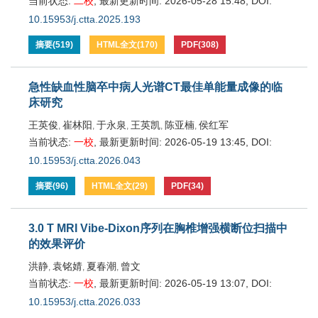
当前状态:
二校
,
最新更新时间:
2026-05-28 15:48
,
DOI:
10.15953/j.ctta.2025.193
摘要
(
519
)
HTML全文
(
170
)
PDF
(
308
)
急性缺血性脑卒中病人光谱CT最佳单能量成像的临
床研究
王英俊
崔林阳
于永泉
王英凯
陈亚楠
侯红军
,
,
,
,
,
当前状态:
一校
,
最新更新时间:
2026-05-19 13:45
,
DOI:
10.15953/j.ctta.2026.043
摘要
(
96
)
HTML全文
(
29
)
PDF
(
34
)
3.0 T MRI Vibe-Dixon序列在胸椎增强横断位扫描中
的效果评价
洪静
袁铭婧
夏春潮
曾文
,
,
,
当前状态:
一校
,
最新更新时间:
2026-05-19 13:07
,
DOI:
10.15953/j.ctta.2026.033