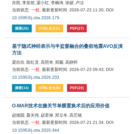
肖凯
李笑然
梁小红
李枫琦
张硕
卢洁
,
,
,
,
,
当前状态:
一校
,
最新更新时间:
2026-07-23 11:20
,
DOI:
10.15953/j.ctta.2026.179
摘要
(
26
)
HTML全文
(
2
)
PDF
(
27
)
基于隐式神经表示与半监督融合的叠前地震AVO反演
方法
梁欣欣
陈红灵
高照奇
郑颖
高静怀
,
,
,
,
当前状态:
一校
,
最新更新时间:
2026-07-23 09:43
,
DOI:
10.15953/j.ctta.2026.203
摘要
(
34
)
HTML全文
(
8
)
PDF
(
29
)
O-MAR技术在膝关节单髁置换术后的应用价值
赵德园
聂关伟
赵君禄
郑立冬
高艺铭
,
,
,
,
当前状态:
一校
,
最新更新时间:
2026-07-21 21:34
,
DOI:
10.15953/j.ctta.2025.444