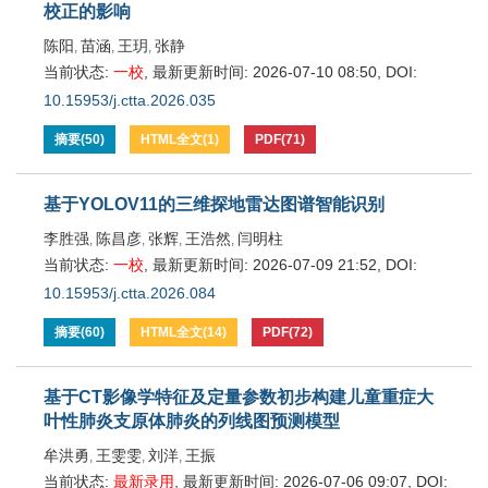
校正的影响
陈阳
苗涵
王玥
张静
,
,
,
当前状态:
一校
,
最新更新时间:
2026-07-10 08:50
,
DOI:
10.15953/j.ctta.2026.035
摘要
(
50
)
HTML全文
(
1
)
PDF
(
71
)
基于YOLOV11的三维探地雷达图谱智能识别
李胜强
陈昌彦
张辉
王浩然
闫明柱
,
,
,
,
当前状态:
一校
,
最新更新时间:
2026-07-09 21:52
,
DOI:
10.15953/j.ctta.2026.084
摘要
(
60
)
HTML全文
(
14
)
PDF
(
72
)
基于CT影像学特征及定量参数初步构建儿童重症大
叶性肺炎支原体肺炎的列线图预测模型
牟洪勇
王雯雯
刘洋
王振
,
,
,
当前状态:
最新录用
,
最新更新时间:
2026-07-06 09:07
,
DOI: