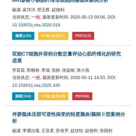
MRI诊断小肠肌纤维母细胞肉瘤临床案例分析
杨潇
崔洋洋
邓玉辉
赵德利
,
,
,
当前状态:
一校
,
最新更新时间:
2026-05-13 09:06
,
DOI:
10.15953/j.ctta.2026.018
摘要
(
145
)
HTML全文
(
51
)
PDF
(
115
)
双能CT细胞外容积分数定量评估心肌纤维化的研究
进展
乔苗苗
郭顺林
李瑞
张静
张益铭
张小燕
,
,
,
,
,
当前状态:
一校
,
最新更新时间:
2026-05-11 14:53
,
DOI:
10.15953/j.ctta.2025.435
摘要
(
164
)
HTML全文
(
49
)
PDF
(
94
)
伴胼胝体压部可逆性病变的轻度脑炎/脑病Ⅱ型案例分
析
杨潇
李通拉嘎
王亚君
苏保齐
赵佳怡
赵德利
张国利
,
,
,
,
,
,