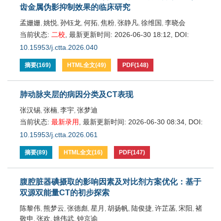
齿金属伪影抑制效果的临床研究
孟姗姗
姚悦
孙钰龙
何拓
焦粉
张静凡
徐维国
李晓会
,
,
,
,
,
,
,
当前状态:
二校
,
最新更新时间:
2026-06-30 18:12
,
DOI:
10.15953/j.ctta.2026.040
摘要
(
169
)
HTML全文
(
49
)
PDF
(
148
)
肺动脉夹层的病因分类及CT表现
张汉锡
张楠
李宇
张梦迪
,
,
,
当前状态:
最新录用
,
最新更新时间:
2026-06-30 08:34
,
DOI:
10.15953/j.ctta.2026.061
摘要
(
89
)
HTML全文
(
16
)
PDF
(
147
)
腹腔脏器碘摄取的影响因素及对比剂方案优化：基于
双源双能量CT的初步探索
陈黎伟
熊梦云
张德彪
星月
胡扬帆
陆俊捷
许芷菡
宋阳
褚
,
,
,
,
,
,
,
,
敬申
张欢
姚伟武
钟京谕
,
,
,