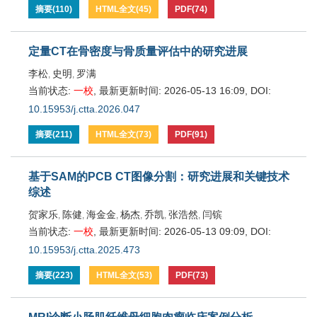
摘要
(
110
)
HTML全文
(
45
)
PDF
(
74
)
定量CT在骨密度与骨质量评估中的研究进展
李松
史明
罗满
,
,
当前状态:
一校
,
最新更新时间:
2026-05-13 16:09
,
DOI:
10.15953/j.ctta.2026.047
摘要
(
211
)
HTML全文
(
73
)
PDF
(
91
)
基于SAM的PCB CT图像分割：研究进展和关键技术
综述
贺家乐
陈健
海金金
杨杰
乔凯
张浩然
闫镔
,
,
,
,
,
,
当前状态:
一校
,
最新更新时间:
2026-05-13 09:09
,
DOI:
10.15953/j.ctta.2025.473
摘要
(
223
)
HTML全文
(
53
)
PDF
(
73
)