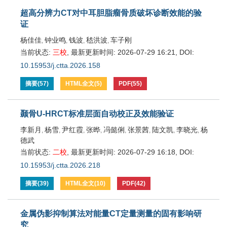
超高分辨力CT对中耳胆脂瘤骨质破坏诊断效能的验
证
杨佳佳
钟业鸣
钱波
嵇洪波
车子刚
,
,
,
,
当前状态:
三校
,
最新更新时间:
2026-07-29 16:21
,
DOI:
10.15953/j.ctta.2026.158
摘要
(
57
)
HTML全文
(
5
)
PDF
(
55
)
颞骨U-HRCT标准层面自动校正及效能验证
李新月
杨雪
尹红霞
张晔
冯懿俐
张景茜
陆文凯
李晓光
杨
,
,
,
,
,
,
,
,
德武
当前状态:
二校
,
最新更新时间:
2026-07-29 16:18
,
DOI:
10.15953/j.ctta.2026.218
摘要
(
39
)
HTML全文
(
10
)
PDF
(
42
)
金属伪影抑制算法对能量CT定量测量的固有影响研
究