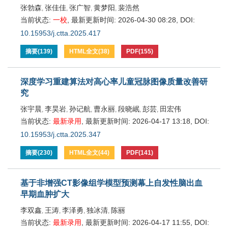
张勃森
张佳佳
张广智
黄梦阳
裴浩然
,
,
,
,
当前状态:
一校
,
最新更新时间:
2026-04-30 08:28
,
DOI:
10.15953/j.ctta.2025.417
摘要
(
139
)
HTML全文
(
38
)
PDF
(
155
)
深度学习重建算法对高心率儿童冠脉图像质量改善研
究
张宇晨
李昊岩
孙记航
曹永丽
段晓岷
彭芸
田宏伟
,
,
,
,
,
,
当前状态:
最新录用
,
最新更新时间:
2026-04-17 13:18
,
DOI:
10.15953/j.ctta.2025.347
摘要
(
230
)
HTML全文
(
44
)
PDF
(
141
)
基于非增强CT影像组学模型预测幕上自发性脑出血
早期血肿扩大
李双鑫
王涛
李泽勇
独冰清
陈丽
,
,
,
,
当前状态:
最新录用
,
最新更新时间:
2026-04-17 11:55
,
DOI: