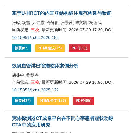
基于U-HRCT的内耳亚结构标注规范构建与验证
张晔
杨雪
尹红霞
冯懿俐
张景茜
陆文凯
杨德武
,
,
,
,
,
,
当前状态:
三校
,
最新更新时间:
2026-07-29 17:20
,
DOI:
10.15953/j.ctta.2026.153
摘要
(
67
)
HTML全文
(
25
)
PDF
(
171
)
纵隔血管淋巴管瘤临床案例分析
胡兆申
姜慧杰
,
当前状态:
三校
,
最新更新时间:
2026-07-29 16:55
,
DOI:
10.15953/j.ctta.2025.122
摘要
(
487
)
HTML全文
(
150
)
PDF
(
485
)
宽体探测器CT成像平台在不同心率患者冠状动脉
CTA中的应用研究