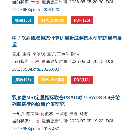
当前状态:
一校
,
最新更新时间:
2026-05-05 20:30
,
DOI:
10.15953/j.ctta.2026.020
摘要
(
135
)
HTML全文
(
49
)
PDF
(
125
)
中子/X射线双模态计算机层析成像技术研究进展与展
望
董乐
束昕
李健聪
葛昕
王声翔
陈洁
,
,
,
,
,
当前状态:
一校
,
最新更新时间:
2026-05-05 20:13
,
DOI:
10.15953/j.ctta.2026.003
摘要
(
195
)
HTML全文
(
53
)
PDF
(
118
)
双参数MRI定量指标联合PSAD对PI-RADS 3-4分前
列腺病变的诊断价值研究
王永胜
陈文静
何俊林
王晨思
洪瑶
马财
,
,
,
,
,
当前状态:
一校
,
最新更新时间:
2026-05-05 19:23
,
DOI:
10.15953/j.ctta.2025.450