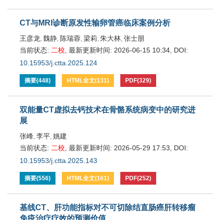
CT与MRI诊断原发性输卵管癌临床案例分析
王彦龙
魏静
陈瑞蓉
梁莉
朱大林
张士朋
,
,
,
,
,
当前状态:
二校
,
最新更新时间:
2026-06-15 10:34
,
DOI:
10.15953/j.ctta.2025.124
摘要
(
448
)
HTML全文
(
131
)
PDF
(
329
)
双能量CT虚拟去钙技术在骨骼系统病变中的研究进
展
张峰
李平
姚建
,
,
当前状态:
二校
,
最新更新时间:
2026-05-29 17:53
,
DOI:
10.15953/j.ctta.2025.143
摘要
(
556
)
HTML全文
(
161
)
PDF
(
252
)
基线CT、肝功能指标对不可切除结直肠癌肝转移瘤
免疫治疗疗效的预测价值