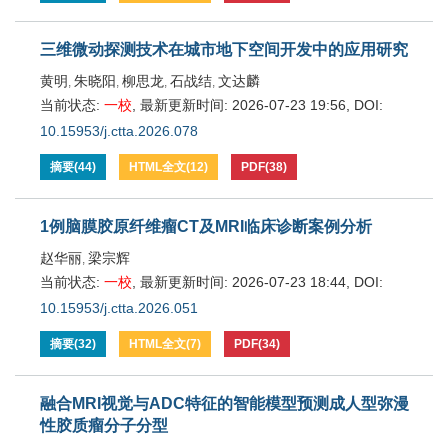
三维微动探测技术在城市地下空间开发中的应用研究
黄明
朱晓阳
柳思龙
石战结
文达麟
,
,
,
,
当前状态:
一校
,
最新更新时间:
2026-07-23 19:56
,
DOI:
10.15953/j.ctta.2026.078
摘要
(
44
)
HTML全文
(
12
)
PDF
(
38
)
1例脑膜胶原纤维瘤CT及MRI临床诊断案例分析
赵华丽
梁宗辉
,
当前状态:
一校
,
最新更新时间:
2026-07-23 18:44
,
DOI:
10.15953/j.ctta.2026.051
摘要
(
32
)
HTML全文
(
7
)
PDF
(
34
)
融合MRI视觉与ADC特征的智能模型预测成人型弥漫
性胶质瘤分子分型