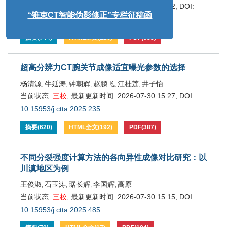
“CT基础模型”专栏征稿函
当前状态:
三校
,
最新更新时间:
2026-07-31 11:12
,
DOI:
10.15953/j.ctta.2025.145
“核医学成像技术”专栏征稿函
摘要
(
744
)
HTML全文
(
226
)
PDF
(
333
)
“锥束CT智能伪影修正”专栏征稿函
超高分辨力CT腕关节成像适宜曝光参数的选择
杨清源
牛延涛
钟朝辉
赵鹏飞
江桂莲
井子怡
,
,
,
,
,
当前状态:
三校
,
最新更新时间:
2026-07-30 15:27
,
DOI:
10.15953/j.ctta.2025.235
摘要
(
620
)
HTML全文
(
192
)
PDF
(
387
)
不同分裂强度计算方法的各向异性成像对比研究：以
川滇地区为例
王俊淑
石玉涛
琚长辉
李国辉
高原
,
,
,
,
当前状态:
三校
,
最新更新时间:
2026-07-30 15:15
,
DOI:
10.15953/j.ctta.2025.485