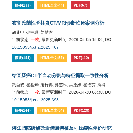
摘要
(
133
)
HTML全文
(
44
)
PDF
(
67
)
布鲁氏菌性脊柱炎CT/MRI诊断临床案例分析
胡兆申
孙中琪
姜慧杰
,
,
当前状态:
一校
,
最新更新时间:
2026-05-05 15:06
,
DOI:
10.15953/j.ctta.2025.467
摘要
(
154
)
HTML全文
(
57
)
PDF
(
112
)
结直肠癌CT半自动分割与特征提取一致性分析
武自双
崔鑫烨
唐杼冉
郝艺琳
吴羌婷
崔艳芬
冯峰
,
,
,
,
,
,
当前状态:
一校
,
最新更新时间:
2026-04-30 08:30
,
DOI:
10.15953/j.ctta.2025.393
摘要
(
144
)
HTML全文
(
54
)
PDF
(
129
)
潜江凹陷碳酸盐岩储层特征及可压裂性评价研究