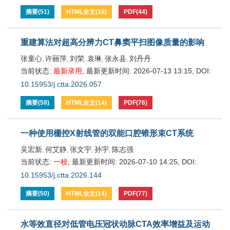
摘要
(
51
)
HTML全文
(
10
)
PDF
(
44
)
重建算法对超高分辨力CT鼻窦平扫图像质量的影响
张童心
许丽萍
刘荣
袁琳
张永县
刘丹丹
,
,
,
,
,
当前状态:
最新录用
,
最新更新时间:
2026-07-13 13:15
,
DOI:
10.15953/j.ctta.2026.057
摘要
(
58
)
HTML全文
(
14
)
PDF
(
76
)
一种使用栅控X射线管的双能口腔锥形束CT系统
吴宏新
何艾静
张文宇
孙宇
陈志强
,
,
,
,
当前状态:
一校
,
最新更新时间:
2026-07-10 14:25
,
DOI:
10.15953/j.ctta.2026.144
摘要
(
50
)
HTML全文
(
14
)
PDF
(
77
)
水等效直径对低管电压冠状动脉CTA效率增益及运动