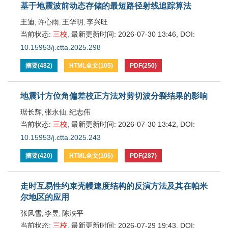
基于地震波前动态存储的最短路径射线追踪算法
王迪
许心雨
王华明
李兴旺
,
,
,
当前状态:
三校
,
最新更新时间:
2026-07-30 13:46
,
DOI:
10.15953/j.ctta.2025.298
摘要
(
482
)
HTML全文
(
105
)
PDF
(
250
)
地震计方位角偏差校正方法对剪切波分裂结果的影响
琚长辉
张永仙
纪志伟
,
,
当前状态:
三校
,
最新更新时间:
2026-07-30 13:42
,
DOI:
10.15953/j.ctta.2025.243
摘要
(
420
)
HTML全文
(
106
)
PDF
(
287
)
走时互易性约束壳幔速度结构的反演方法及其在帕米
尔地区的应用
张风雪
李昱
陈泆平
,
,
当前状态:
三校
,
最新更新时间:
2026-07-29 19:43
,
DOI: