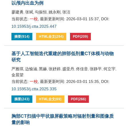
以颅内出血为例
廖建勇
张斌
勾振恒
姚永刚
张洁
,
,
,
,
当前状态:
一校
,
最新更新时间:
2026-03-01 15:37
,
DOI:
10.15953/j.ctta.2025.447
摘要
(
914
)
HTML全文
(
294
)
PDF
(
209
)
基于人工智能迭代重建的肺部低剂量CT体模与动物
研究
严雅琪
边愉涵
黑赫
张妤婷
盛亚丹
佟佳音
张静平
何立宇
,
,
,
,
,
,
,
,
金晨望
当前状态:
一校
,
最新更新时间:
2026-03-01 15:35
,
DOI:
10.15953/j.ctta.2025.335
摘要
(
243
)
HTML全文
(
69
)
PDF
(
266
)
胸部CT扫描中甲状腺屏蔽策略对辐射剂量和图像质
量的影响