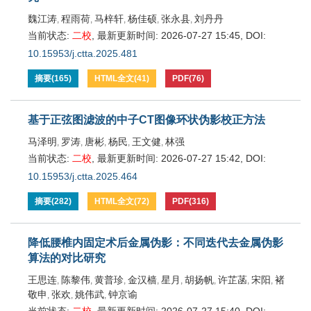
魏江涛
程雨荷
马梓轩
杨佳硕
张永县
刘丹丹
,
,
,
,
,
当前状态:
二校
,
最新更新时间:
2026-07-27 15:45
,
DOI:
10.15953/j.ctta.2025.481
摘要
(
165
)
HTML全文
(
41
)
PDF
(
76
)
基于正弦图滤波的中子CT图像环状伪影校正方法
马泽明
罗涛
唐彬
杨民
王文健
林强
,
,
,
,
,
当前状态:
二校
,
最新更新时间:
2026-07-27 15:42
,
DOI:
10.15953/j.ctta.2025.464
摘要
(
282
)
HTML全文
(
72
)
PDF
(
316
)
降低腰椎内固定术后金属伪影：不同迭代去金属伪影
算法的对比研究
王思连
陈黎伟
黄普珍
金汉樯
星月
胡扬帆
许芷菡
宋阳
褚
,
,
,
,
,
,
,
,
敬申
张欢
姚伟武
钟京谕
,
,
,