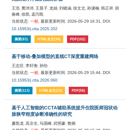
王浩
窦沛沛
王晨子
龙娟
刘晓涵
徐文北
孙潇楠
韩正祥
胡
,
,
,
,
,
,
,
,
春峰
徐凯
孟闫凯
,
,
当前状态:
一校
,
最新更新时间:
2026-05-29 16:31
,
DOI:
10.15953/j.ctta.2025.202
摘要
(
83
)
HTML全文
(
30
)
PDF
(
102
)
基于移动-叠加模型的直线CT深度重建网络
王志壮
李轩衡
孙怡
,
,
当前状态:
一校
,
最新更新时间:
2026-05-29 15:44
,
DOI:
10.15953/j.ctta.2026.060
摘要
(
113
)
HTML全文
(
33
)
PDF
(
58
)
基于人工智能的CCTA辅助系统提升住院医师冠状动
脉狭窄程度诊断准确性的研究
廉凯龙
高京生
马国峰
武明豪
詹炯
,
,
,
,