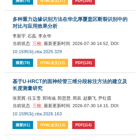
摘要
(
79
)
HTML全文
(
17
)
PDF
(
104
)
多种重力边缘识别方法在华北厚覆盖区断裂识别中的
对比与应用效果分析
李新宇
石磊
李永华
,
,
当前状态:
三校
,
最新更新时间:
2026-07-30 14:52
,
DOI:
10.15953/j.ctta.2025.329
摘要
(
78
)
HTML全文
(
12
)
PDF
(
128
)
基于U-HRCT的面神经管三维分段标注方法的建立及
长度测量研究
张景茜
任玉雪
郭琦涵
郭思慧
周辰
赵鹏飞
尹红霞
,
,
,
,
,
,
当前状态:
三校
,
最新更新时间:
2026-07-30 14:15
,
DOI:
10.15953/j.ctta.2026.163
摘要
(
61
)
HTML全文
(
13
)
PDF
(
114
)