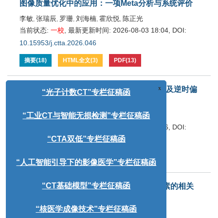
图像质量优化中的应用：一项Meta分析与系统评价
李敏
张瑞辰
罗珊
刘海楠
霍欣悦
陈正光
,
,
,
,
,
当前状态:
一校
,
最新更新时间:
2026-08-03 18:04
,
DOI:
10.15953/j.ctta.2026.046
摘要
(
18
)
HTML全文
(
3
)
PDF
(
13
)
基于光流法的TTI介质纯qP波方程正演模拟及逆时偏
移
徐雷良
王海峰
刘斌
黄建平
何佳澳
李梦洁
,
,
,
,
,
x
当前状态:
一校
,
最新更新时间:
2026-08-03 17:16
,
DOI:
“光子计数CT”专栏征稿函
10.15953/j.ctta.2026.092
“工业CT与智能无损检测”专栏征稿函
摘要
(
12
)
HTML全文
(
2
)
PDF
(
6
)
“CTA双低”专栏征稿函
某医院儿童胸部CT辐射剂量评估及影响因素的相关
性分析
“人工智能引导下的影像医学”专栏征稿函
刘双
王静石
张兴晖
白金剑
沈晶
于泓
,
,
,
,
,