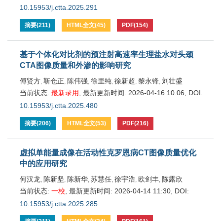
10.15953/j.ctta.2025.291
摘要
(
211
)
HTML全文
(
45
)
PDF
(
154
)
基于个体化对比剂的预注射高速率生理盐水对头颈
CTA图像质量和外渗的影响研究
傅贤方
靳仓正
陈伟强
徐里纯
徐新超
黎永锋
刘壮盛
,
,
,
,
,
,
当前状态:
最新录用
,
最新更新时间:
2026-04-16 10:06
,
DOI:
10.15953/j.ctta.2025.480
摘要
(
206
)
HTML全文
(
53
)
PDF
(
216
)
虚拟单能量成像在活动性克罗恩病CT图像质量优化
中的应用研究
何汉龙
陈新坚
陈新华
苏慧任
徐宇浩
欧剑丰
陈露欣
,
,
,
,
,
,
当前状态:
一校
,
最新更新时间:
2026-04-14 11:30
,
DOI:
10.15953/j.ctta.2025.285