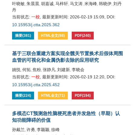
叶晓敏
朱晨晨
胡嘉诚
马梓轩
马文涛
米海峰
韩晓伊
刘丹
,
,
,
,
,
,
,
丹
当前状态:
一校
,
最新更新时间:
2026-02-19 15:09
,
DOI:
10.15953/j.ctta.2025.362
摘要
(
381
)
HTML全文
(
98
)
PDF
(
240
)
基于三联合重建方案实现全髋关节置换术后假体周围
血管的可视化和金属伪影去除的应用研究
姚悦
何拓
焦粉
张静凡
刘建新
李晓会
,
,
,
,
,
当前状态:
一校
,
最新更新时间:
2026-02-19 12:20
,
DOI:
10.15953/j.ctta.2025.452
摘要
(
224
)
HTML全文
(
71
)
PDF
(
194
)
多模态CT预测急性脑梗死患者并发急性（早期）认
知功能障碍的价值
孙戴兰
许勇
李颖颖
徐峰
,
,
,