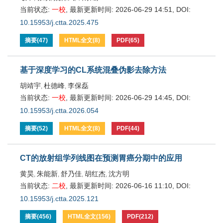
当前状态:
一校
,
最新更新时间:
2026-06-29 14:51
,
DOI:
10.15953/j.ctta.2025.475
摘要
(
47
)
HTML全文
(
8
)
PDF
(
65
)
基于深度学习的CL系统混叠伪影去除方法
胡靖宇
杜德峰
李保磊
,
,
当前状态:
一校
,
最新更新时间:
2026-06-29 14:45
,
DOI:
10.15953/j.ctta.2026.054
摘要
(
52
)
HTML全文
(
8
)
PDF
(
44
)
CT的放射组学列线图在预测胃癌分期中的应用
黄昊
朱能新
舒乃佳
胡红杰
沈方明
,
,
,
,
当前状态:
二校
,
最新更新时间:
2026-06-16 11:10
,
DOI:
10.15953/j.ctta.2025.121
摘要
(
456
)
HTML全文
(
156
)
PDF
(
212
)