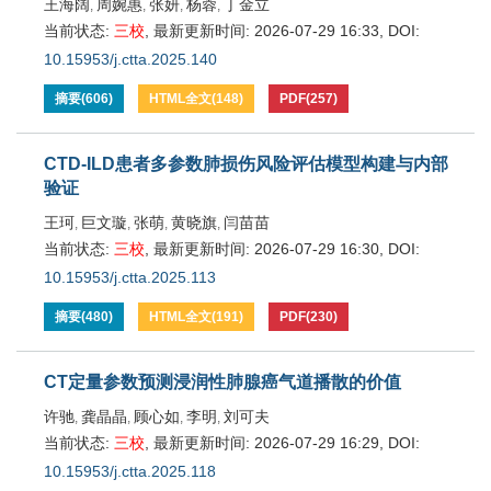
王海阔
周婉惠
张妍
杨蓉
丁金立
,
,
,
,
当前状态:
三校
,
最新更新时间:
2026-07-29 16:33
,
DOI:
10.15953/j.ctta.2025.140
摘要
(
606
)
HTML全文
(
148
)
PDF
(
257
)
CTD-ILD患者多参数肺损伤风险评估模型构建与内部
验证
王珂
巨文璇
张萌
黄晓旗
闫苗苗
,
,
,
,
当前状态:
三校
,
最新更新时间:
2026-07-29 16:30
,
DOI:
10.15953/j.ctta.2025.113
摘要
(
480
)
HTML全文
(
191
)
PDF
(
230
)
CT定量参数预测浸润性肺腺癌气道播散的价值
许驰
龚晶晶
顾心如
李明
刘可夫
,
,
,
,
当前状态:
三校
,
最新更新时间:
2026-07-29 16:29
,
DOI:
10.15953/j.ctta.2025.118