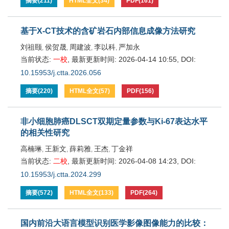
摘要
(
211
)
HTML全文
(
34
)
PDF
(
161
)
基于X-CT技术的含矿岩石内部信息成像方法研究
刘祖颐
侯贺晟
周建波
李以科
严加永
,
,
,
,
当前状态:
一校
,
最新更新时间:
2026-04-14 10:55
,
DOI:
10.15953/j.ctta.2026.056
摘要
(
220
)
HTML全文
(
57
)
PDF
(
156
)
非小细胞肺癌DLSCT双期定量参数与Ki-67表达水平
的相关性研究
高楠琳
王新文
薛莉雅
王杰
丁金祥
,
,
,
,
当前状态:
二校
,
最新更新时间:
2026-04-08 14:23
,
DOI:
10.15953/j.ctta.2024.299
摘要
(
572
)
HTML全文
(
133
)
PDF
(
264
)
国内前沿大语言模型识别医学影像图像能力的比较：