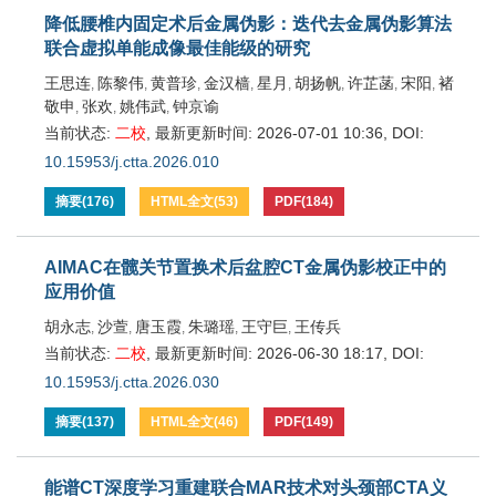
降低腰椎内固定术后金属伪影：迭代去金属伪影算法
联合虚拟单能成像最佳能级的研究
王思连
陈黎伟
黄普珍
金汉樯
星月
胡扬帆
许芷菡
宋阳
褚
,
,
,
,
,
,
,
,
敬申
张欢
姚伟武
钟京谕
,
,
,
当前状态:
二校
,
最新更新时间:
2026-07-01 10:36
,
DOI:
10.15953/j.ctta.2026.010
摘要
(
176
)
HTML全文
(
53
)
PDF
(
184
)
AIMAC在髋关节置换术后盆腔CT金属伪影校正中的
应用价值
胡永志
沙萱
唐玉霞
朱璐瑶
王守巨
王传兵
,
,
,
,
,
当前状态:
二校
,
最新更新时间:
2026-06-30 18:17
,
DOI:
10.15953/j.ctta.2026.030
摘要
(
137
)
HTML全文
(
46
)
PDF
(
149
)
能谱CT深度学习重建联合MAR技术对头颈部CTA义