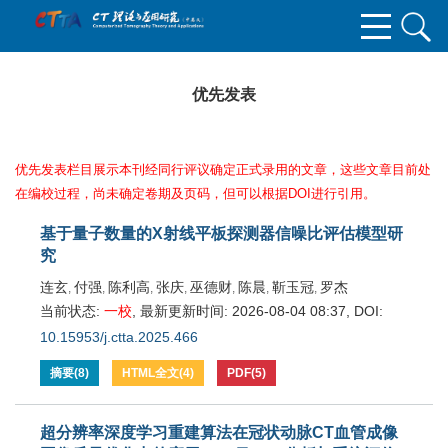
优先发表
优先发表栏目展示本刊经同行评议确定正式录用的文章，这些文章目前处
在编校过程，尚未确定卷期及页码，但可以根据DOI进行引用。
基于量子数量的X射线平板探测器信噪比评估模型研
究
连玄
付强
陈利高
张庆
巫德财
陈晨
靳玉冠
罗杰
,
,
,
,
,
,
,
当前状态:
一校
,
最新更新时间:
2026-08-04 08:37
,
DOI:
10.15953/j.ctta.2025.466
摘要
(
8
)
HTML全文
(
4
)
PDF
(
5
)
超分辨率深度学习重建算法在冠状动脉CT血管成像